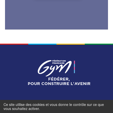
FÉDÉRER,
POUR CONSTRUIRE L'AVENIR
Ce site utilise des cookies et vous donne le contrôle sur ce que
Mentions légales
-
Gestionnaire de cookies
-
Accès
vous souhaitez activer.
contributeurs
- © Fédération Française de Gymnastique -