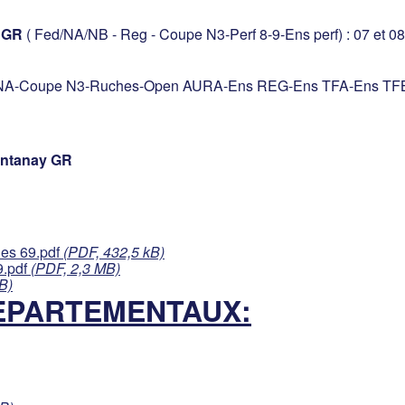
s GR
( Fed/NA/NB - Reg - Coupe N3-Perf 8-9-Ens perf) : 07 et 
NA-Coupe N3-Ruches-Open AURA-Ens REG-Ens TFA-Ens TF
ntanay GR
les 69.pdf
(PDF, 432,5 kB)
9.pdf
(PDF, 2,3 MB)
B)
EPARTEMENTAUX: