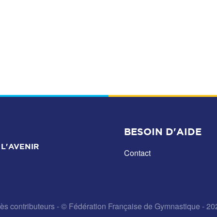
BESOIN D'AIDE
L'AVENIR
Contact
ès contributeurs
- © Fédération Française de Gymnastique - 20