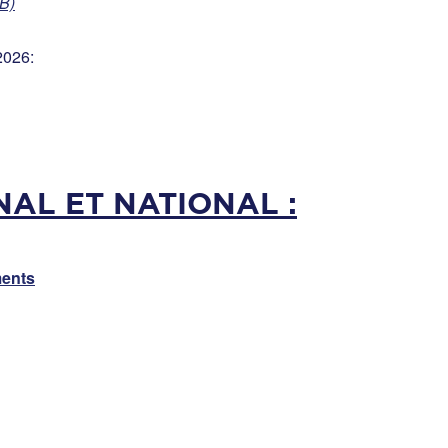
kB)
2026:
AL ET NATIONAL :
ments